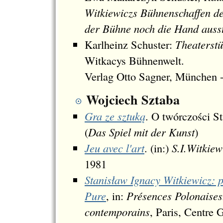
Witkiewiczs Bühnenschaffen d
der Bühne noch die Hand auss
Karlheinz Schuster:
Theaterstü
Witkacys Bühnenwelt.
Verlag Otto Sagner, München -
Wojciech Sztaba
Gra ze sztuką
. O twórczości S
(
Das Spiel mit der Kunst
)
Jeu avec l'art
. (in:)
S.I.Witkiew
1981
Stanisław Ignacy Witkiewicz: p
Pure
, in:
Présences Polonaises
contemporains
, Paris, Centre