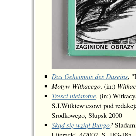
Das Geheimnis des Daseins
, 
Motyw Witkacego
. (in:)
Witkac
Tresci nieistotne
. (in:) Witkac
S.I.Witkiewiczowi pod redak
Srodkowego, Słupsk 2000
Skąd się wziął Bungo
?
Sladami
Literacki, 4/2002, S. 183-185