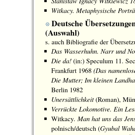
Stanisław Ignacy Witkiewicz 
Witkacy. Metaphysische Porträ
Deutsche Übersetzungen
(Auswahl)
s. auch Bibliografie der Überset
Das Wasserhuhn. Narr und N
Die da!
(in:) Speculum 11. Se
Frankfurt 1968
(Das namenlose
Die Mutter; Im kleinen Landha
Berlin 1982
Unersättlichkeit
(Roman), Mün
Verrückte Lokomotive. Ein Le
Witkacy
. Man hat uns das Jen
polnisch/deutsch (
Gyubal Waha