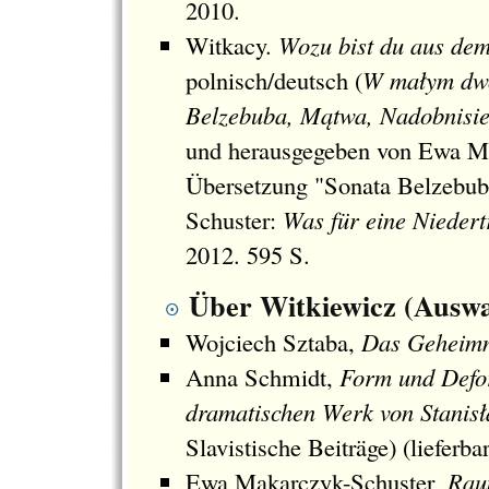
2010.
Witkacy.
Wozu bist du aus dem
polnisch/deutsch (
W małym dwo
Belzebuba, Mątwa, Nadobnisie 
und herausgegeben von Ewa Ma
Übersetzung "Sonata Belzebub
Schuster:
Was f
ür eine Niedert
2012. 595 S.
Über Witkiewicz (Auswa
Wojciech Sztaba,
Das Geheimn
Anna Schmidt,
Form und Defor
dramatischen Werk von Stanis
Slavistische Beiträge) (lieferbar
Ewa Makarczyk-Schuster
, Rau