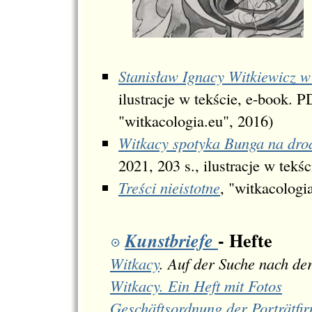
Stanisław Ignacy Witkiewicz 
ilustracje w tekście, e-book. 
"witkacologia.eu", 2016)
Witkacy spotyka Bunga na dro
2021, 203 s., ilustracje w tekś
Treści nieistotne
, "witkacologi
- Hefte
Kunstbriefe
Witkacy
. Auf der Suche nach d
Witkacy. Ein Heft mit Fotos
Geschäftsordnung der Porträtfir