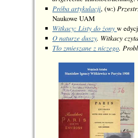
Próba artykulacji
, (w:)
Przestr
Naukowe UAM
Witkacy: Listy do żony
w edycj
O naturze duszy
. Witkacy czy
Tło zmieszane z niczego
. Prob