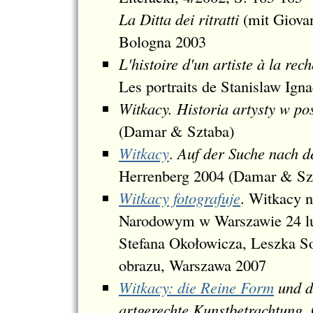
La Ditta dei ritratti
(mit Giova
Bologna 2003
L'histoire d'un artiste à la re
Les portraits de Stanislaw Ign
Witkacy. Historia artysty w p
(Damar & Sztaba)
Witkacy
.
Auf der Suche nach d
Herrenberg 2004 (Damar & Sz
Witkacy fotografuje
. Witkacy n
Narodowym w Warszawie 24 lut
Stefana Okołowicza, Leszka Sok
obrazu, Warszawa 2007
Witkacy: die Reine Form
und d
artgerechte Kunstbetrachtung
.