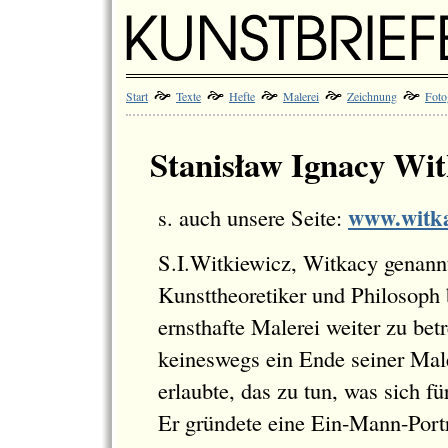
Start
Texte
Hefte
Malerei
Zeichnung
Foto
Stanisław Ignacy Wit
www.witka
s. auch unsere Seite:
S.I.Witkiewicz, Witkacy genannt,
Kunsttheoretiker und Philosoph
ernsthafte Malerei weiter zu bet
keineswegs ein Ende seiner Male
erlaubte, das zu tun, was sich fü
Er gründete eine Ein-Mann-Portr