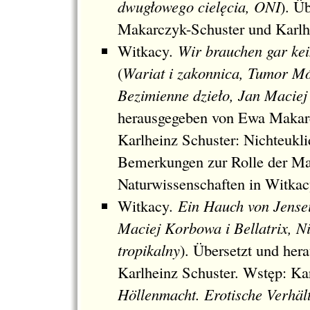
dwugłowego cielęcia, ONI
). Ü
Makarczyk-Schuster und Karlh
Witkacy
. Wir brauchen gar kei
(
Wariat i zakonnica, Tumor M
Bezimienne dzieło, Jan Maciej
herausgegeben von Ewa Makarc
Karlheinz Schuster: Nichteukl
Bemerkungen zur Rolle der Ma
Naturwissenschaften in Witka
Witkacy
. Ein Hauch von Jensei
Maciej Korbowa i Bellatrix, Ni
tropikalny
). Übersetzt und he
Karlheinz Schuster. Wstęp: Ka
Höllenmacht. Erotische Verhäl